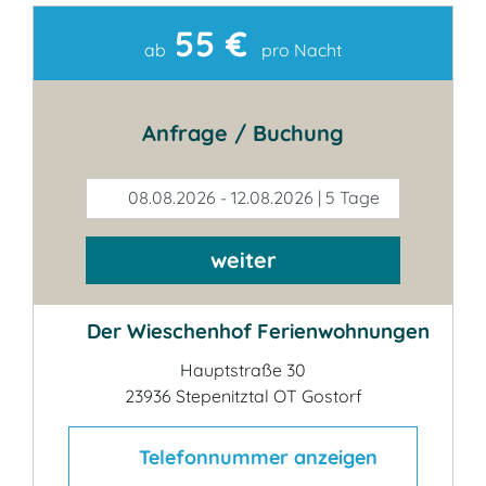
55 €
Kontakt
ab
pro Nacht
Anfrage / Buchung
08.08.2026 - 12.08.2026 | 5 Tage
weiter
Der Wieschenhof Ferienwohnungen
Hauptstraße 30
23936 Stepenitztal OT Gostorf
Telefonnummer anzeigen