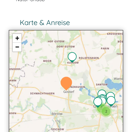
Karte & Anreise
+
−
2
2