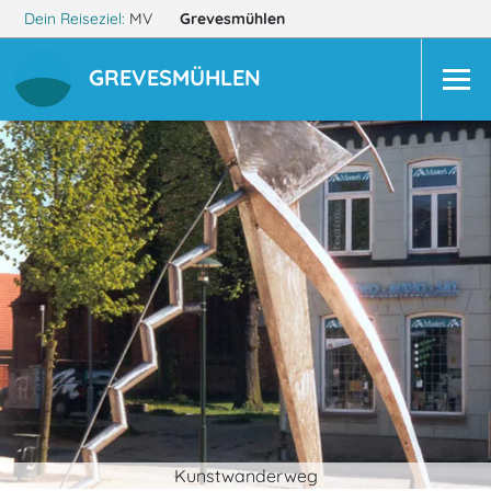
Dein Reiseziel:
MV
Grevesmühlen
GREVESMÜHLEN
Kunstwanderweg