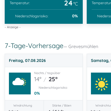
24
Temperatur:
Temperatur
°C
0
%
Niederschlagsrisiko:
Niedersc
- Anzeige -
7-Tage-Vorhersage
Grevesmühlen
Freitag, 07.08.2026
Samstag, 
Nachts / tagsüber
14°
25°
/
Niederschlagsrisiko:
0
%
Windrichtung
Stärke / Böen
Windrichtu