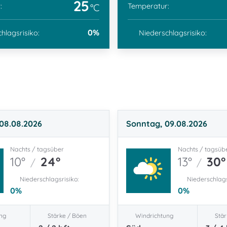
25
:
Temperatur:
°C
0
%
hlagsrisiko:
Niederschlagsrisiko:
08.08.2026
Sonntag, 09.08.2026
Nachts / tagsüber
Nachts / tagsüb
10°
24°
13°
30°
/
/
Niederschlagsrisiko:
Niederschlags
0
%
0
%
ng
Stärke / Böen
Windrichtung
Stär