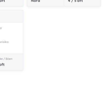
bft
Nord
4 / 5
bft
er
risiko:
ke / Böen
bft