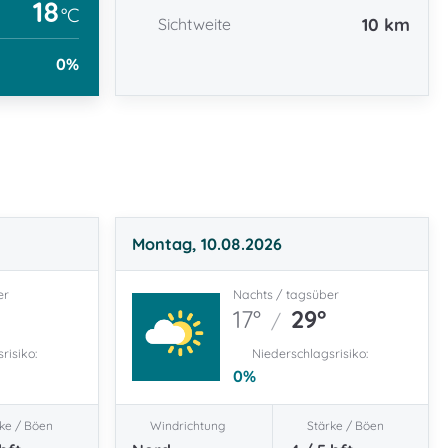
18
°C
10 km
Sichtweite
0
%
Montag, 10.08.2026
er
Nachts / tagsüber
17°
29°
/
risiko:
Niederschlagsrisiko:
0
%
ke / Böen
Windrichtung
Stärke / Böen