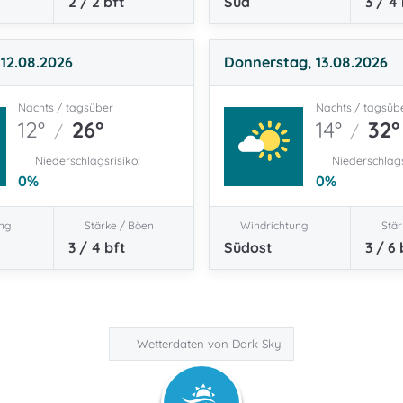
2 / 2
bft
Süd
3 / 4
12.08.2026
Donnerstag, 13.08.2026
Nachts / tagsüber
Nachts / tagsüb
12°
26°
14°
32°
/
/
Niederschlagsrisiko:
Niederschlags
0
%
0
%
ng
Stärke / Böen
Windrichtung
Stär
3 / 4
bft
Südost
3 / 6
Wetterdaten von Dark Sky