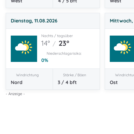
West
4 / 5
bft
West
Dienstag, 11.08.2026
Mittwoch, 
Nachts / tagsüber
14°
23°
/
Niederschlagsrisiko:
0
%
Windrichtung
Stärke / Böen
Windrichtu
Nord
3 / 4
bft
Ost
- Anzeige -