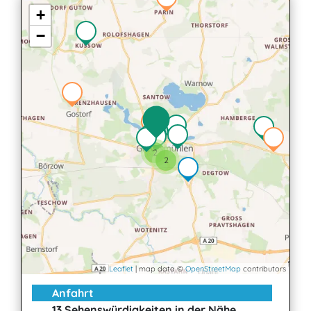
+
−
2
2
Leaflet
| map data ©
OpenStreetMap
contributors
Anfahrt
13 Sehenswürdigkeiten in der Nähe