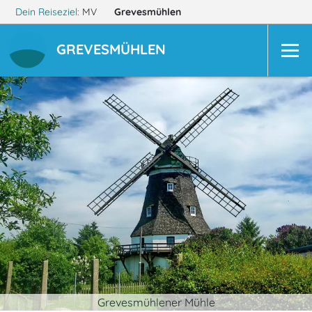
Dein Reiseziel:
MV
Grevesmühlen
GREVESMÜHLEN
Grevesmühlener Mühle