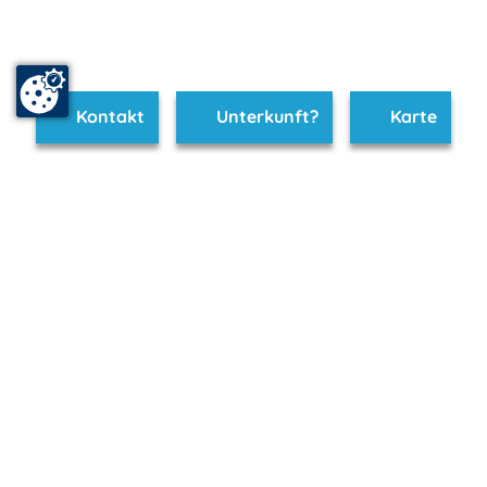
Kontakt
Unterkunft?
Karte
www.grevesmuehlen.m-vp.de ist Teil von
mvp.de - Urlaub & Freizeit
© 2026
MANET Marketing GmbH