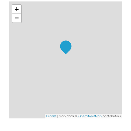
+
−
Leaflet
| map data ©
OpenStreetMap
contributors