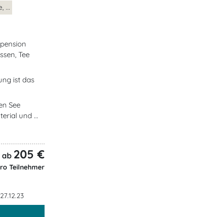
 ...
lpension
ssen, Tee
ung ist das
en See
erial und ...
205 €
ab
ro Teilnehmer
 27.12.23