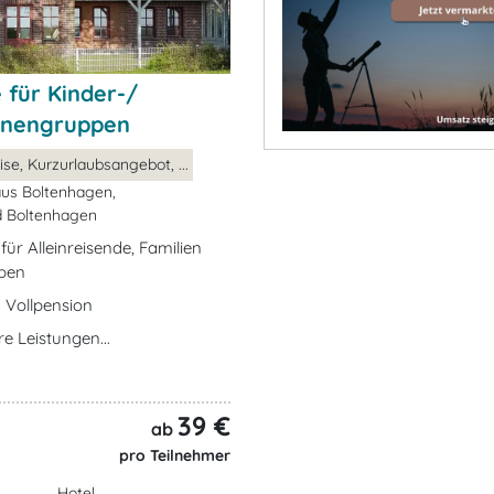
 für Kinder-/
enengruppen
se, Kurzurlaubsangebot, ...
us Boltenhagen,
 Boltenhagen
ür Alleinreisende, Familien
pen
 Vollpension
e Leistungen...
39 €
ab
pro Teilnehmer
Hotel