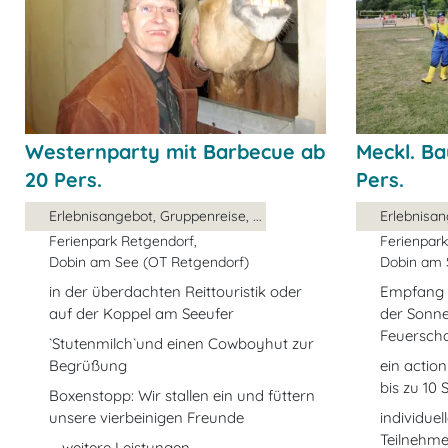
Westernparty mit Barbecue ab
Meckl. B
20 Pers.
Pers.
Erlebnisangebot, Gruppenreise, ...
Erlebnisan
Ferienpark Retgendorf,
Ferienpark
Dobin am See (OT Retgendorf)
Dobin am 
in der überdachten Reittouristik oder
Empfang m
auf der Koppel am Seeufer
der Sonne
Feuerscha
`Stutenmilch`und einen Cowboyhut zur
Begrüßung
ein actio
bis zu 10 
Boxenstopp: Wir stallen ein und füttern
unsere vierbeinigen Freunde
individue
Teilnehme
... weitere Leistungen