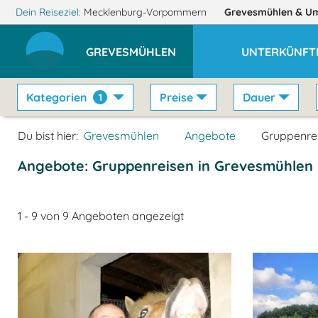
Dein Reiseziel:
Mecklenburg-Vorpommern
Grevesmühlen
& U
GREVESMÜHLEN
UNTERKÜNFT
Kategorien
Preise
Dauer
1
Du bist hier:
Grevesmühlen
Angebote
Gruppenre
Angebote: Gruppenreisen in Grevesmühlen
1 - 9 von 9 Angeboten angezeigt