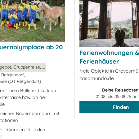
auernolympiade ab 20
Ferienwohnungen 
Ferienhäuser
gebot, Gruppenreise, ...
freie Objekte in Grevesmü
 Retgendorf,
casamundo.de
See (OT Retgendorf)
Deine Reisedaten
it ´nem Bullenschluck auf
01.08. bis 05.08.26
än
nterrasse bzw. an der
le
Finden
nreicher Bauernparcours mit
Stationen
lle Urkunden für jeden
r