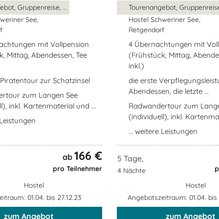
bot, Gruppenreise, ...
Tourenangebot, Gruppenreise,
weriner See,
Hostel Schweriner See,
f
Retgendorf
achtungen mit Vollpension
4 Übernachtungen mit Vol
k, Mittag, Abendessen, Tee
(Frühstück, Mittag, Abende
inkl.)
 Piratentour zur Schatzinsel
die erste Verpflegungsleist
Abendessen, die letzte ...
rtour zum Langen See
l), inkl. Kartenmaterial und ...
Radwandertour zum Lang
(individuell), inkl. Kartenmat
e Leistungen
... weitere Leistungen
166 €
ab
5 Tage,
pro Teilnehmer
p
4 Nächte
Hostel
Hostel
itraum: 01.04. bis 27.12.23
Angebotszeitraum: 01.04. bis
zum Angebot
zum Angebot