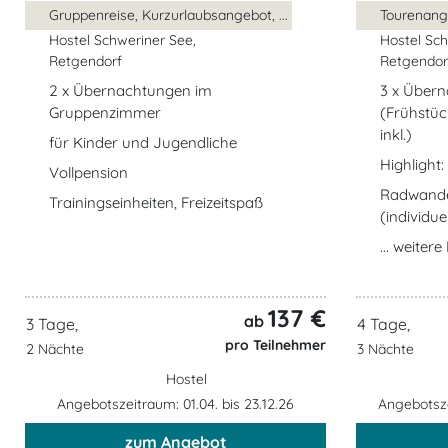
Gruppenreise, Kurzurlaubsangebot, ...
Tourenange
Hostel Schweriner See,
Hostel Sch
Retgendorf
Retgendor
2 x Übernachtungen im
3 x Übern
Gruppenzimmer
(Frühstüc
inkl.)
für Kinder und Jugendliche
Highlight:
Vollpension
Radwande
Trainingseinheiten, Freizeitspaß
(individuel
... weiter
137 €
ab
3 Tage,
4 Tage,
pro Teilnehmer
2 Nächte
3 Nächte
Hostel
Angebotszeitraum: 01.04. bis 23.12.26
Angebotsze
zum Angebot