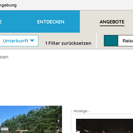
mgebung
E
ENTDECKEN
ANGEBOTE
Unterkunft
Rei
1
Filter zurücksetzen
isen
- Anzeige -