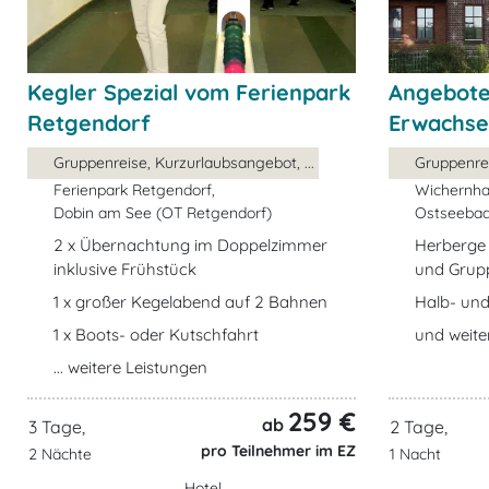
Kegler Spezial vom Ferienpark
Angebote
Retgendorf
Erwachs
Gruppenreise, Kurzurlaubsangebot, ...
Gruppenrei
Ferienpark Retgendorf,
Wichernha
Dobin am See (OT Retgendorf)
Ostseebad
2 x Übernachtung im Doppelzimmer
Herberge f
inklusive Frühstück
und Grup
1 x großer Kegelabend auf 2 Bahnen
Halb- und
1 x Boots- oder Kutschfahrt
und weiter
... weitere Leistungen
259 €
ab
3 Tage,
2 Tage,
pro Teilnehmer im EZ
2 Nächte
1 Nacht
Hotel