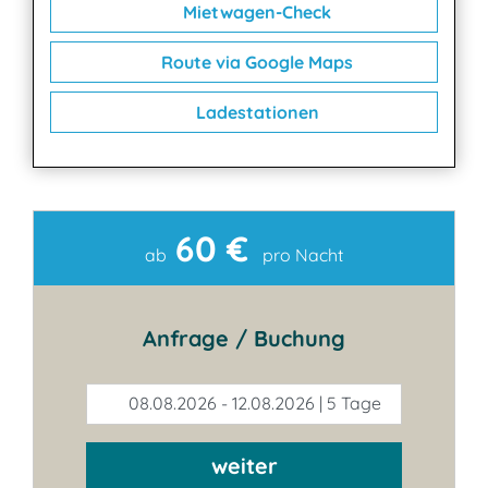
Mietwagen-Check
Route via Google Maps
Ladestationen
60 €
Kontakt
ab
pro Nacht
Anfrage / Buchung
08.08.2026 - 12.08.2026 | 5 Tage
weiter