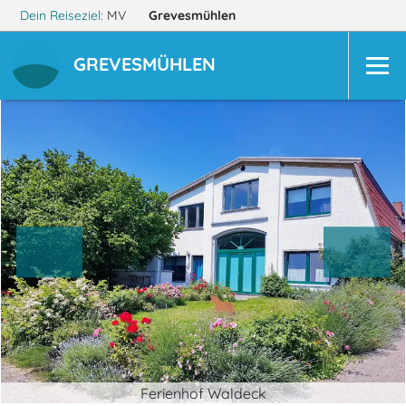
Dein Reiseziel:
MV
Grevesmühlen
GREVESMÜHLEN
Ferienhof Waldeck