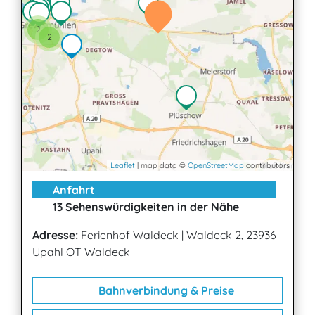
2
2
Leaflet
| map data ©
OpenStreetMap
contributors
Anfahrt
13 Sehenswürdigkeiten in der Nähe
Adresse:
Ferienhof Waldeck
|
Waldeck 2, 23936
Upahl OT Waldeck
Bahnverbindung & Preise